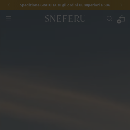
Spedizione GRATUITA su gli ordini UE superiori a 50€
0