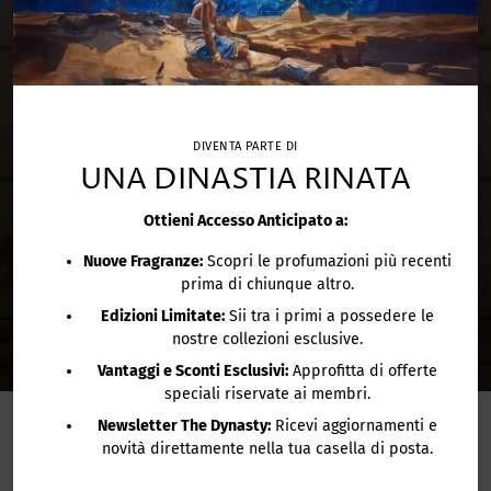
DIVENTA PARTE DI
UNA DINASTIA RINATA
Ottieni Accesso Anticipato a:
Nuove Fragranze:
Scopri le profumazioni più recenti
prima di chiunque altro.
Edizioni Limitate:
Sii tra i primi a possedere le
nostre collezioni esclusive.
Vantaggi e Sconti Esclusivi:
Approfitta di offerte
speciali riservate ai membri.
Newsletter The Dynasty:
Ricevi aggiornamenti e
CANDELE DI ALTA PROFUMERIA
novità direttamente nella tua casella di posta.
Profumi su misura creati in collaborazione con un maestro