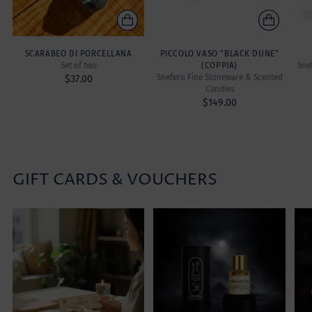
SCARABEO DI PORCELLANA
PICCOLO VASO "BLACK DUNE"
Set of two
(COPPIA)
Sne
Sneferu Fine Stoneware & Scented
$37.00
Candles
$149.00
GIFT CARDS & VOUCHERS